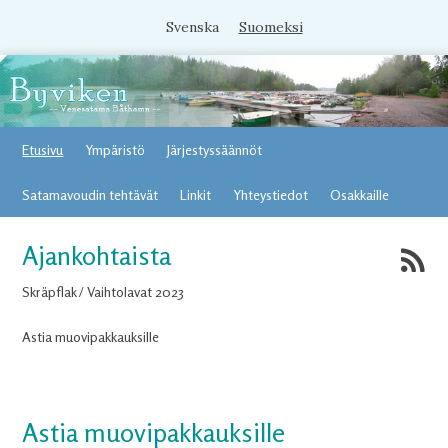
Svenska
Suomeksi
Etusivu
Ympäristö
Järjestyssäännöt
Satamavoudin tehtävät
Linkit
Yhteystiedot
Osakkaille
Ajankohtaista
Skräpflak / Vaihtolavat 2023
Astia muovipakkauksille
Astia muovipakkauksille