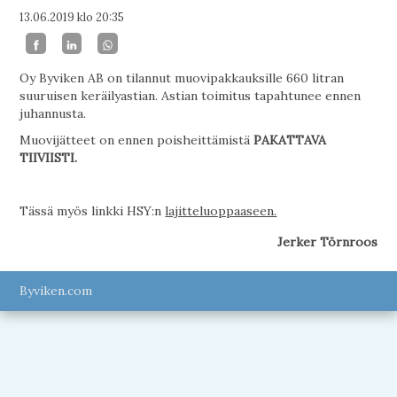
13.06.2019
klo 20:35
Oy Byviken AB on tilannut muovipakkauksille 660 litran
suuruisen keräilyastian. Astian toimitus tapahtunee ennen
juhannusta.
Muovijätteet on ennen poisheittämistä
PAKATTAVA
TIIVIISTI.
Tässä myös linkki HSY:n
lajitteluoppaaseen.
Jerker Törnroos
Byviken.com