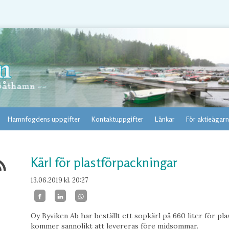
Hamnfogdens uppgifter
Kontaktuppgifter
Länkar
För aktieägar
Kärl för plastförpackningar
13.06.2019
kl. 20:27
Oy Byviken Ab har beställt ett sopkärl på 660 liter för pl
kommer sannolikt att levereras före midsommar.